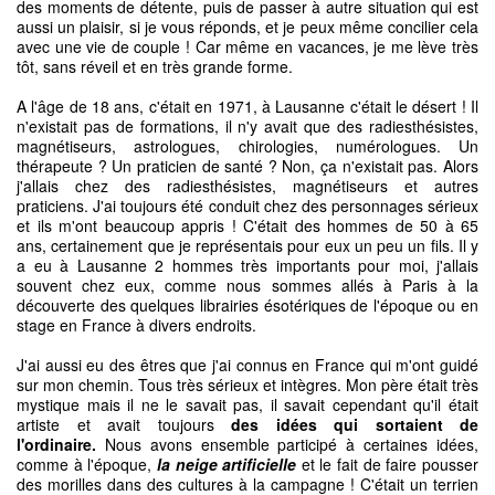
des moments de détente, puis de passer à autre situation qui est
aussi un plaisir, si je vous réponds, et je peux même concilier cela
avec une vie de couple ! Car même en vacances, je me lève très
tôt, sans réveil et en très grande forme.
A l'âge de 18 ans, c'était en 1971, à Lausanne c'était le désert ! Il
n'existait pas de formations, il n'y avait que des radiesthésistes,
magnétiseurs, astrologues, chirologies, numérologues. Un
thérapeute ? Un praticien de santé ? Non, ça n'existait pas. Alors
j'allais chez des radiesthésistes, magnétiseurs et autres
praticiens. J'ai toujours été conduit chez des personnages sérieux
et ils m'ont beaucoup appris ! C'était des hommes de 50 à 65
ans, certainement que je représentais pour eux un peu un fils. Il y
a eu à Lausanne 2 hommes très importants pour moi, j'allais
souvent chez eux, comme nous sommes allés à Paris à la
découverte des quelques librairies ésotériques de l'époque ou en
stage en France à divers endroits.
J'ai aussi eu des êtres que j'ai connus en France qui m'ont guidé
sur mon chemin. Tous très sérieux et intègres. Mon père était très
mystique mais il ne le savait pas, il savait cependant qu'il était
artiste et avait toujours
des idées qui sortaient de
l'ordinaire.
Nous avons ensemble participé à certaines idées,
comme à l'époque,
la neige artificielle
et le fait de faire pousser
des morilles dans des cultures à la campagne ! C'était un terrien