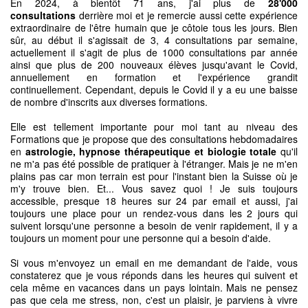
En 2024, à bientôt 71 ans, j'ai plus de
28'000
consultations
derrière moi et je remercie aussi cette expérience
extraordinaire de l'être humain que je côtoie tous les jours. Bien
sûr, au début il s'agissait de 3, 4 consultations par semaine,
actuellement il s'agit de plus de 1000 consultations par année
ainsi que plus de 200 nouveaux élèves jusqu'avant le Covid,
annuellement en formation et l'expérience grandit
continuellement. Cependant, depuis le Covid il y a eu une baisse
de nombre d'inscrits aux diverses formations.
Elle est tellement importante pour moi tant au niveau des
Formations que je propose que des consultations hebdomadaires
en
astrologie, hypnose thérapeutique et biologie totale
qu'il
ne m'a pas été possible de pratiquer à l'étranger. Mais je ne m'en
plains pas car mon terrain est pour l'instant bien la Suisse où je
m'y trouve bien. Et... Vous savez quoi ! Je suis toujours
accessible, presque 18 heures sur 24 par email et aussi, j'ai
toujours une place pour un rendez-vous dans les 2 jours qui
suivent lorsqu'une personne a besoin de venir rapidement, il y a
toujours un moment pour une personne qui a besoin d'aide.
Si vous m'envoyez un email en me demandant de l'aide, vous
constaterez que je vous réponds dans les heures qui suivent et
cela même en vacances dans un pays lointain. Mais ne pensez
pas que cela me stress, non, c'est un plaisir, je parviens à vivre