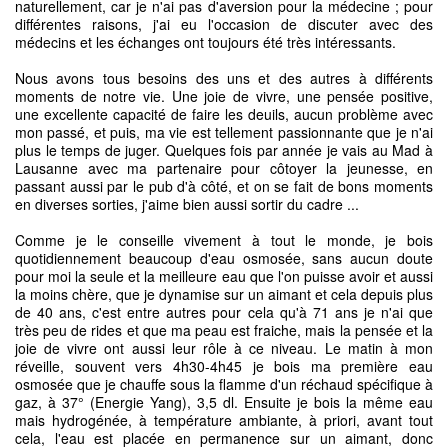
naturellement, car je n'ai pas d'aversion pour la médecine ; pour
différentes raisons, j'ai eu l'occasion de discuter avec des
médecins et les échanges ont toujours été très intéressants.
Nous avons tous besoins des uns et des autres à différents
moments de notre vie. Une joie de vivre, une pensée positive,
une excellente capacité de faire les deuils, aucun problème avec
mon passé, et puis, ma vie est tellement passionnante que je n'ai
plus le temps de juger. Quelques fois par année je vais au Mad à
Lausanne avec ma partenaire pour côtoyer la jeunesse, en
passant aussi par le pub d'à côté, et on se fait de bons moments
en diverses sorties, j'aime bien aussi sortir du cadre ...
Comme je le conseille vivement à tout le monde, je bois
quotidiennement beaucoup d'eau osmosée, sans aucun doute
pour moi la seule et la meilleure eau que l'on puisse avoir et aussi
la moins chère, que je dynamise sur un aimant et cela depuis plus
de 40 ans, c'est entre autres pour cela qu'à 71 ans je n'ai que
très peu de rides et que ma peau est fraiche, mais la pensée et la
joie de vivre ont aussi leur rôle à ce niveau. Le matin à mon
réveille, souvent vers 4h30-4h45 je bois ma première eau
osmosée que je chauffe sous la flamme d'un réchaud spécifique à
gaz, à 37° (Energie Yang), 3,5 dl. Ensuite je bois la même eau
mais hydrogénée, à température ambiante, à priori, avant tout
cela, l'eau est placée en permanence sur un aimant, donc