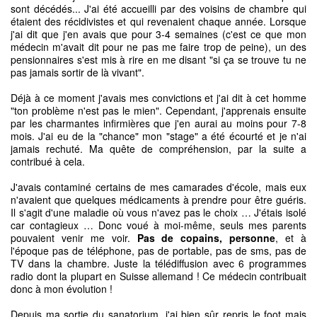
sont décédés... J'ai été accueilli par des voisins de chambre qui
étaient des récidivistes et qui revenaient chaque année. Lorsque
j'ai dit que j'en avais que pour 3-4 semaines (c'est ce que mon
médecin m'avait dit pour ne pas me faire trop de peine), un des
pensionnaires s'est mis à rire en me disant "si ça se trouve tu ne
pas jamais sortir de là vivant".
Déjà à ce moment j'avais mes convictions et j'ai dit à cet homme
"ton problème n'est pas le mien". Cependant, j'apprenais ensuite
par les charmantes infirmières que j'en aurai au moins pour 7-8
mois. J'ai eu de la "chance" mon "stage" a été écourté et je n'ai
jamais rechuté. Ma quête de compréhension, par la suite a
contribué à cela.
J'avais contaminé certains de mes camarades d'école, mais eux
n'avaient que quelques médicaments à prendre pour être guéris.
Il s'agit d'une maladie où vous n'avez pas le choix … J'étais isolé
car contagieux … Donc voué à moi-même, seuls mes parents
pouvaient venir me voir.
Pas de copains, personne
, et à
l'époque pas de téléphone, pas de portable, pas de sms, pas de
TV dans la chambre. Juste la télédiffusion avec 6 programmes
radio dont la plupart en Suisse allemand ! Ce médecin contribuait
donc à mon évolution !
Depuis ma sortie du sanatorium, j'ai bien sûr repris le foot mais