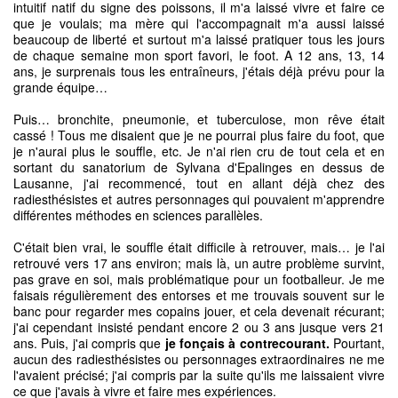
intuitif natif du signe des poissons, il m'a laissé vivre et faire ce
que je voulais; ma mère qui l'accompagnait m'a aussi laissé
beaucoup de liberté et surtout m'a laissé pratiquer tous les jours
de chaque semaine mon sport favori, le foot. A 12 ans, 13, 14
ans, je surprenais tous les entraîneurs, j'étais déjà prévu pour la
grande équipe…
Puis… bronchite, pneumonie, et tuberculose, mon rêve était
cassé ! Tous me disaient que je ne pourrai plus faire du foot, que
je n'aurai plus le souffle, etc. Je n'ai rien cru de tout cela et en
sortant du sanatorium de Sylvana d'Epalinges en dessus de
Lausanne, j'ai recommencé, tout en allant déjà chez des
radiesthésistes et autres personnages qui pouvaient m'apprendre
différentes méthodes en sciences parallèles.
C'était bien vrai, le souffle était difficile à retrouver, mais… je l'ai
retrouvé vers 17 ans environ; mais là, un autre problème survint,
pas grave en soi, mais problématique pour un footballeur. Je me
faisais régulièrement des entorses et me trouvais souvent sur le
banc pour regarder mes copains jouer, et cela devenait récurant;
j'ai cependant insisté pendant encore 2 ou 3 ans jusque vers 21
ans. Puis, j'ai compris que
je fonçais à contrecourant.
Pourtant,
aucun des radiesthésistes ou personnages extraordinaires ne me
l'avaient précisé; j'ai compris par la suite qu'ils me laissaient vivre
ce que j'avais à vivre et faire mes expériences.