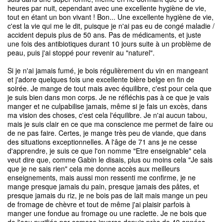
heures par nuit, cependant avec une excellente hygiène de vie,
tout en étant un bon vivant ! Bon... Une excellente hygiène de vie,
c'est la vie qui me le dit, puisque je n'ai pas eu de congé maladie /
accident depuis plus de 50 ans. Pas de médicaments, et juste
une fois des antibiotiques durant 10 jours suite à un problème de
peau, puis j'ai stoppé pour revenir au "naturel".
Si je n'ai jamais fumé, je bois régulièrement du vin en mangeant
et j'adore quelques fois une excellente bière belge en fin de
soirée. Je mange de tout mais avec équilibre, c'est pour cela que
je suis bien dans mon corps. Je ne réfléchis pas à ce que je vais
manger et ne culpabilise jamais, même si je fais un excès, dans
ma vision des choses, c'est cela l'équilibre. Je n'ai aucun tabou,
mais je suis clair en ce que ma conscience me permet de faire ou
de ne pas faire. Certes, je mange très peu de viande, que dans
des situations exceptionnelles. A l'âge de 71 ans je ne cesse
d'apprendre, je suis ce que l'on nomme "Etre enseignable" cela
veut dire que, comme Gabin le disais, plus ou moins cela "Je sais
que je ne sais rien" cela me donne accès aux meilleurs
enseignements, mais aussi mon ressenti me confirme, je ne
mange presque jamais du pain, presque jamais des pâtes, et
presque jamais du riz, je ne bois pas de lait mais mange un peu
de fromage de chèvre et tout de même j'ai plaisir parfois à
manger une fondue au fromage ou une raclette. Je ne bois que