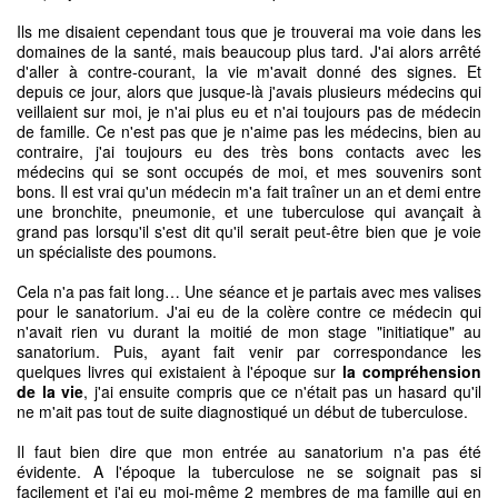
Ils me disaient cependant tous que je trouverai ma voie dans les
domaines de la santé, mais beaucoup plus tard. J'ai alors arrêté
d'aller à contre-courant, la vie m'avait donné des signes. Et
depuis ce jour, alors que jusque-là j'avais plusieurs médecins qui
veillaient sur moi, je n'ai plus eu et n'ai toujours pas de médecin
de famille. Ce n'est pas que je n'aime pas les médecins, bien au
contraire, j'ai toujours eu des très bons contacts avec les
médecins qui se sont occupés de moi, et mes souvenirs sont
bons. Il est vrai qu'un médecin m'a fait traîner un an et demi entre
une bronchite, pneumonie, et une tuberculose qui avançait à
grand pas lorsqu'il s'est dit qu'il serait peut-être bien que je voie
un spécialiste des poumons.
Cela n'a pas fait long… Une séance et je partais avec mes valises
pour le sanatorium. J'ai eu de la colère contre ce médecin qui
n'avait rien vu durant la moitié de mon stage "initiatique" au
sanatorium. Puis, ayant fait venir par correspondance les
quelques livres qui existaient à l'époque sur
la compréhension
de la vie
, j'ai ensuite compris que ce n'était pas un hasard qu'il
ne m'ait pas tout de suite diagnostiqué un début de tuberculose.
Il faut bien dire que mon entrée au sanatorium n'a pas été
évidente. A l'époque la tuberculose ne se soignait pas si
facilement et j'ai eu moi-même 2 membres de ma famille qui en