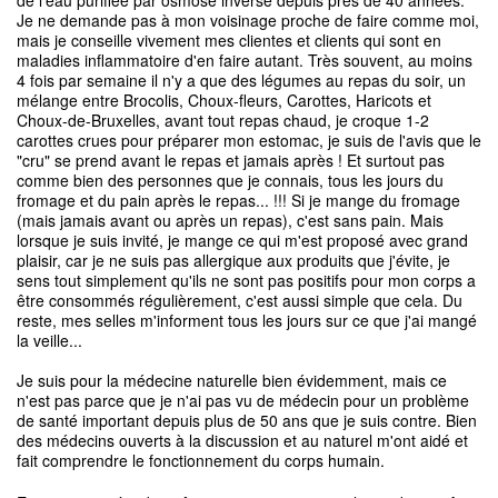
de l'eau purifiée par osmose inverse depuis près de 40 années.
Je ne demande pas à mon voisinage proche de faire comme moi,
mais je conseille vivement mes clientes et clients qui sont en
maladies inflammatoire d'en faire autant. Très souvent, au moins
4 fois par semaine il n'y a que des légumes au repas du soir, un
mélange entre Brocolis, Choux-fleurs, Carottes, Haricots et
Choux-de-Bruxelles, avant tout repas chaud, je croque 1-2
carottes crues pour préparer mon estomac, je suis de l'avis que le
"cru" se prend avant le repas et jamais après ! Et surtout pas
comme bien des personnes que je connais, tous les jours du
fromage et du pain après le repas... !!! Si je mange du fromage
(mais jamais avant ou après un repas), c'est sans pain. Mais
lorsque je suis invité, je mange ce qui m'est proposé avec grand
plaisir, car je ne suis pas allergique aux produits que j'évite, je
sens tout simplement qu'ils ne sont pas positifs pour mon corps a
être consommés régulièrement, c'est aussi simple que cela. Du
reste, mes selles m'informent tous les jours sur ce que j'ai mangé
la veille...
Je suis pour la médecine naturelle bien évidemment, mais ce
n'est pas parce que je n'ai pas vu de médecin pour un problème
de santé important depuis plus de 50 ans que je suis contre. Bien
des médecins ouverts à la discussion et au naturel m'ont aidé et
fait comprendre le fonctionnement du corps humain.