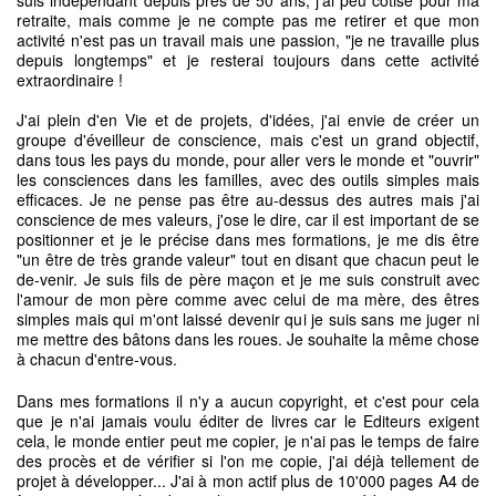
suis indépendant depuis près de 50 ans, j'ai peu cotisé pour ma
retraite, mais comme je ne compte pas me retirer et que mon
activité n'est pas un travail mais une passion, "je ne travaille plus
depuis longtemps" et je resterai toujours dans cette activité
extraordinaire !
J'ai plein d'en Vie et de projets, d'idées, j'ai envie de créer un
groupe d'éveilleur de conscience, mais c'est un grand objectif,
dans tous les pays du monde, pour aller vers le monde et "ouvrir"
les consciences dans les familles, avec des outils simples mais
efficaces. Je ne pense pas être au-dessus des autres mais j'ai
conscience de mes valeurs, j'ose le dire, car il est important de se
positionner et je le précise dans mes formations, je me dis être
"un être de très grande valeur" tout en disant que chacun peut le
de-venir. Je suis fils de père maçon et je me suis construit avec
l'amour de mon père comme avec celui de ma mère, des êtres
simples mais qui m'ont laissé devenir qui je suis sans me juger ni
me mettre des bâtons dans les roues. Je souhaite la même chose
à chacun d'entre-vous.
Dans mes formations il n'y a aucun copyright, et c'est pour cela
que je n'ai jamais voulu éditer de livres car le Editeurs exigent
cela, le monde entier peut me copier, je n'ai pas le temps de faire
des procès et de vérifier si l'on me copie, j'ai déjà tellement de
projet à développer... J'ai à mon actif plus de 10'000 pages A4 de