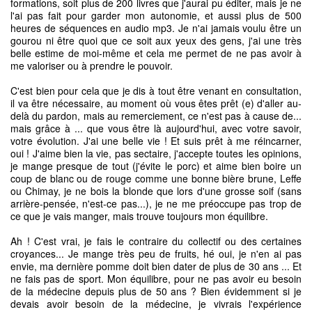
formations, soit plus de 200 livres que j'aurai pu éditer, mais je ne
l'ai pas fait pour garder mon autonomie, et aussi plus de 500
heures de séquences en audio mp3. Je n'ai jamais voulu être un
gourou ni être quoi que ce soit aux yeux des gens, j'ai une très
belle estime de moi-même et cela me permet de ne pas avoir à
me valoriser ou à prendre le pouvoir.
C'est bien pour cela que je dis à tout être venant en consultation,
il va être nécessaire, au moment où vous êtes prêt (e) d'aller au-
delà du pardon, mais au remerciement, ce n'est pas à cause de...
mais grâce à ... que vous être là aujourd'hui, avec votre savoir,
votre évolution. J'ai une belle vie ! Et suis prêt à me réincarner,
oui ! J'aime bien la vie, pas sectaire, j'accepte toutes les opinions,
je mange presque de tout (j'évite le porc) et aime bien boire un
coup de blanc ou de rouge comme une bonne bière brune, Leffe
ou Chimay, je ne bois la blonde que lors d'une grosse soif (sans
arrière-pensée, n'est-ce pas...), je ne me préoccupe pas trop de
ce que je vais manger, mais trouve toujours mon équilibre.
Ah ! C'est vrai, je fais le contraire du collectif ou des certaines
croyances... Je mange très peu de fruits, hé oui, je n'en ai pas
envie, ma dernière pomme doit bien dater de plus de 30 ans ... Et
ne fais pas de sport. Mon équilibre, pour ne pas avoir eu besoin
de la médecine depuis plus de 50 ans ? Bien évidemment si je
devais avoir besoin de la médecine, je vivrais l'expérience