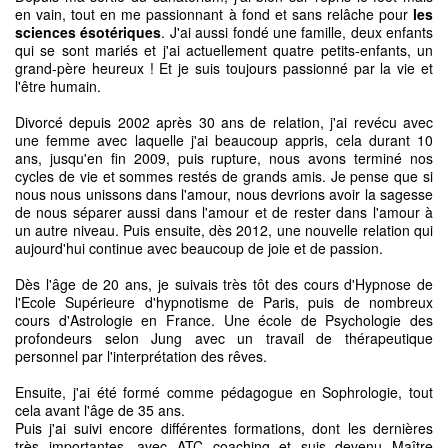
en vain, tout en me passionnant à fond et sans relâche pour
les
sciences ésotériques
. J'ai aussi fondé une famille, deux enfants
qui se sont mariés et j'ai actuellement quatre petits-enfants, un
grand-père heureux ! Et je suis toujours passionné par la vie et
l'être humain.
Divorcé depuis 2002 après 30 ans de relation, j'ai revécu avec
une femme avec laquelle j'ai beaucoup appris, cela durant 10
ans, jusqu'en fin 2009, puis rupture, nous avons terminé nos
cycles de vie et sommes restés de grands amis. Je pense que si
nous nous unissons dans l'amour, nous devrions avoir la sagesse
de nous séparer aussi dans l'amour et de rester dans l'amour à
un autre niveau. Puis ensuite, dès 2012, une nouvelle relation qui
aujourd'hui continue avec beaucoup de joie et de passion.
Dès l'âge de 20 ans, je suivais très tôt des cours d'Hypnose de
l'Ecole Supérieure d'hypnotisme de Paris, puis de nombreux
cours d'Astrologie en France. Une école de Psychologie des
profondeurs selon Jung avec un travail de thérapeutique
personnel par l'interprétation des rêves.
Ensuite, j'ai été formé comme pédagogue en Sophrologie, tout
cela avant l'âge de 35 ans.
Puis j'ai suivi encore différentes formations, dont les dernières
très importantes, avec ATC coaching et suis devenu Maître