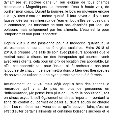
dynamisée et stockée dans un lieu éloigné de tous champs
électriques / Magnétiques. Je remercie l'eau à haute voix, de
purifier mon corps. Durant la journée, je bois en moyenne encore
1 à 1,5 litres d'eau de même qualité. Il faut savoir qu'il y a une
fausse idée sur les minéraux de l'eau en bouteilles vendues dans
le commerce, les minéraux ne sont pas absorbés par l'eau de
boissons mais uniquement par les aliments. L'eau est là pour
"emporter" et non pour "apporter".
Depuis 2016 je me passionne pour la médecine quantique, la
biorésonance et surtout les énergies scalaires. Entre 2018 et
2019, je prépare une salle de soin avec plusieurs appareils que je
mettrai aussi à disposition des thérapeutes qui pourront venir
avec leurs clients, cela pour un prix de location très abordable. En
effet, ces appareils sont pour l'instant plutôt onéreux et pas pour
la bourse de chacun, cela permettra donc à bien des thérapeutes
de pouvoir les utiliser tout en ayant préalablement été formés.
Actuellement, en 2024, mais déjà depuis bien des années je
remarque qu'il y a de plus en plus de personnes en
"Inflammation", (Je pense bien plus de 30% de la population), soit
en stress oxydatif, soit également en stress important, perdant la
zone de confort qui permet de palier au divers soucis de chaque
jour. Les remèdes au niveau de ce qu'ils peuvent faire, c'est en
effet d'éviter certains aliments et certaines boissons sucrées et je