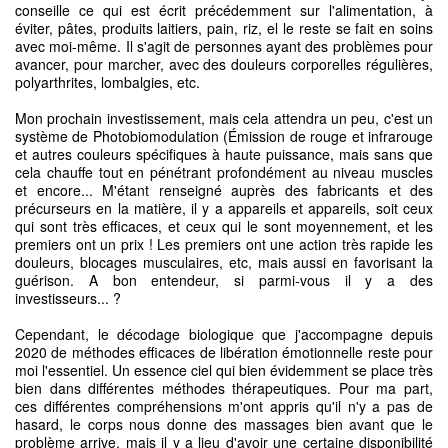
conseille ce qui est écrit précédemment sur l'alimentation, à
éviter, pâtes, produits laitiers, pain, riz, el le reste se fait en soins
avec moi-même. Il s'agit de personnes ayant des problèmes pour
avancer, pour marcher, avec des douleurs corporelles régulières,
polyarthrites, lombalgies, etc.
Mon prochain investissement, mais cela attendra un peu, c'est un
système de Photobiomodulation (Émission de rouge et infrarouge
et autres couleurs spécifiques à haute puissance, mais sans que
cela chauffe tout en pénétrant profondément au niveau muscles
et encore... M'étant renseigné auprès des fabricants et des
précurseurs en la matière, il y a appareils et appareils, soit ceux
qui sont très efficaces, et ceux qui le sont moyennement, et les
premiers ont un prix ! Les premiers ont une action très rapide les
douleurs, blocages musculaires, etc, mais aussi en favorisant la
guérison. A bon entendeur, si parmi-vous il y a des
investisseurs... ?
Cependant, le décodage biologique que j'accompagne depuis
2020 de méthodes efficaces de libération émotionnelle reste pour
moi l'essentiel. Un essence ciel qui bien évidemment se place très
bien dans différentes méthodes thérapeutiques. Pour ma part,
ces différentes compréhensions m'ont appris qu'il n'y a pas de
hasard, le corps nous donne des massages bien avant que le
problème arrive, mais il y a lieu d'avoir une certaine disponibilité