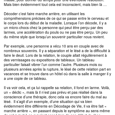
Mais bien évidemment tout cela est inconscient, mais bien là …
Décoder c’est faire marche arrière, en utilisant les
compréhensions précises de ce qui se passe entre le cerveau et
le corps lors du début de la maladie. Lorsque l’on décode, il y a
un micro-chocs chez la personne qui peut être perçu par des
larmes, une accélération du pouls ou ne pas être perçu. Un peu
du même style que lorsqu’un souvenir particulier nous revient.
Par exemple, une personne a vécu 10 ans en couple avec de
nombreux souvenirs. Il y a séparation et le lésé a de la difficulté à
faire le deuil. Lors de la relation, le couple allait régulièrement à
des vernissages ou expositions de tableaux. Un tableau
particulier faisait vibrer l’un comme l’autre. Plusieurs mois ou
plusieurs années après la rupture, le lésé de cette relation part en
vacances et se trouve dans un hôtel où dans la salle à manger il y
a une copie de ce tableau.
Il va voir cela, et ça lui rappelle sa relation, il fond en larme. Voilà,
un « déclic », mais là il n’est pas prévu et pas réalisé dans la
conscience d’une thérapie, donc cela va encore faire du mal au
lésé. Il s’agit d’un exemple, d’une situation qui va bien
évidemment être différente en Décodage de Vie, il va être fait «
marche arrière », en passant depuis le symptôme au sens même