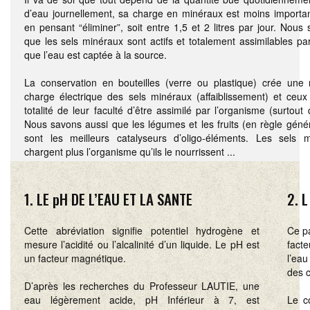
d’eau journellement, sa charge en minéraux est moins important
en pensant “éliminer”, soit entre 1,5 et 2 litres par jour. Nous
que les sels minéraux sont actifs et totalement assimilables pa
que l’eau est captée à la source.
La conservation en bouteilles (verre ou plastique) crée une 
charge électrique des sels minéraux (affaiblissement) et ceux
totalité de leur faculté d’être assimilé par l’organisme (surtout 
Nous savons aussi que les légumes et les fruits (en règle génér
sont les meilleurs catalyseurs d’oligo-éléments. Les sels 
chargent plus l’organisme qu’ils le nourrissent ...
1. LE pH DE L’EAU ET LA SANTE
2. 
Cette abréviation signifie potentiel hydrogène et
Ce pa
mesure l’acidité ou l’alcalinité d’un liquide. Le pH est
fact
un facteur magnétique.
l’eau
des 
D’après les recherches du Professeur LAUTIE, une
eau légèrement acide, pH Inférieur à 7, est
Le c