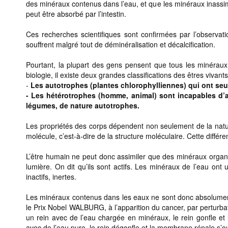
des minéraux contenus dans l’eau, et que les minéraux inassim
peut être absorbé par l’intestin.
Ces recherches scientifiques sont confirmées par l’observat
souffrent malgré tout de déminéralisation et décalcification.
Pourtant, la plupart des gens pensent que tous les minéraux 
biologie, il existe deux grandes classifications des êtres vivants
-
Les autotrophes (plantes chlorophylliennes) qui ont seuls
- Les hétérotrophes (homme, animal) sont incapables d’as
légumes, de nature autotrophes.
Les propriétés des corps dépendent non seulement de la natur
molécule, c’est-à-dire de la structure moléculaire. Cette différ
L’être humain ne peut donc assimiler que des minéraux organiq
lumière. On dit qu’ils sont actifs. Les minéraux de l’eau ont 
inactifs, inertes.
Les minéraux contenus dans les eaux ne sont donc absolument 
le Prix Nobel WALBURG, à l’apparition du cancer, par perturb
un rein avec de l’eau chargée en minéraux, le rein gonfle et
avec de l’eau pure, le rein dégonfle et la membrane rénale s’o