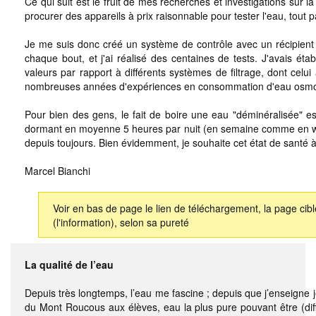
Ce qui suit est le fruit de mes recherches et investigations sur l
procurer des appareils à prix raisonnable pour tester l'eau, tout 
Je me suis donc créé un système de contrôle avec un récipient 
chaque bout, et j'ai réalisé des centaines de tests. J'avais éta
valeurs par rapport à différents systèmes de filtrage, dont celu
nombreuses années d'expériences en consommation d'eau osmosée 
Pour bien des gens, le fait de boire une eau "déminéralisée" 
dormant en moyenne 5 heures par nuit (en semaine comme en week-en
depuis toujours. Bien évidemment, je souhaite cet état de santé
Marcel Bianchi
Voir en bas de page le lien de téléchargement, la page cib
(l'information), selon sa pureté
La qualité de l’eau
Depuis très longtemps, l’eau me fascine ; depuis que j’enseigne 
du Mont Roucous aux élèves, eau la plus pure pouvant être (diff