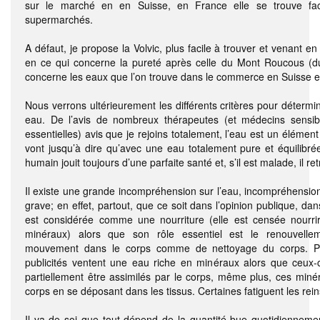
sur le marché en en Suisse, en France elle se trouve fac
supermarchés.
A défaut, je propose la Volvic, plus facile à trouver et venant e
en ce qui concerne la pureté après celle du Mont Roucous (d
concerne les eaux que l’on trouve dans le commerce en Suisse e
Nous verrons ultérieurement les différents critères pour détermi
eau. De l’avis de nombreux thérapeutes (et médecins sensib
essentielles) avis que je rejoins totalement, l’eau est un élément 
vont jusqu’à dire qu’avec une eau totalement pure et équilibrée 
humain jouit toujours d’une parfaite santé et, s’il est malade, il re
Il existe une grande incompréhension sur l’eau, incompréhension
grave; en effet, partout, que ce soit dans l’opinion publique, dans
est considérée comme une nourriture (elle est censée nourrir
minéraux) alors que son rôle essentiel est le renouvelle
mouvement dans le corps comme de nettoyage du corps. Pr
publicités ventent une eau riche en minéraux alors que ceux-
partiellement être assimilés par le corps, même plus, ces miné
corps en se déposant dans les tissus. Certaines fatiguent les reins
Il va de soi que tout dépend de la quantité bue quotidiennement