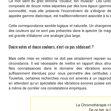
Ce mot vient du grec khroma "couleur, ton musical". Les Grecs
composée de douze notes séparées par des tons égaux (gamme dit
commodité, mais elle présente l'inconvénient de s'éloigner d
appelée gamme diatonique, est traditionnellement associée à la s
Cette correspondance semble logique et naturelle. Un changement d
des couleurs qui ne sont pas présentes dans le spectre (le magent
est grande d'élaborer une analogie plus large.
Douze notes et douze couleurs, n'est-ce pas séduisant ?
Mais cette mise en relation ne doit pas simplement reposer s
circonstance. Il est nécessaire de mettre en rapport deux stru
Nos connaissances dans le domaine des vibrations son
suffisamment étendues pour nous permettre des certitudes
Toutefois, certaines recherches nous ont amenés à un rapproc
en attendant qu'un spécialiste des vibrations sonores puisse ext
à même de corréler nos constatations empiriques.
La Chromothérapie n'in
De ce fait, la