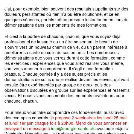
J’ai, pour exemple, bien souvent des résultats stupéfiants sur des
douleurs persistantes où rien n’a pu être solutionné, et ce en
quelques séances, parfois même presque instantanément lors de
démonstrations dans les moments de mes formations.
Et c’est à la portée de chacune, chacun, que vous soyez déjà
professionnel de la santé ou un être se sentant le besoin de
s’ouvrir vers un nouveau chemin de vie, ou un parent intéressé à
améliorer sa santé ou celle de ses enfants. Les nombreuses
démonstrations que vous verrez durant cette formation, comme
les exercices / expériences que vous allez réaliser vous-même,
vont vous amener à comprendre. Il s’agit d’une formation
pratique. Chaque journée il y a des sujets précis et les
démonstrations de soins que je réalise devant les élèves, qui vont
ensuite être expérimentés par groupe de deux, puis des
observations discutées en groupe sur les expériences et ressentis
vécus. Et nous vivons ensemble des moments révélateurs pour
chacune, chacun.
Pour mieux vous faire comprendre ces fondements, aussi avec
des exemples concrets,
je propose 2 webinaires les lundi 25 mai
et lundi 1er juin chaque fois à 20h00. Merci de vous annoncer en
envoyant un message à
info@energie-sante.ch
avec pour objet «
Webinaire-Magnétisme » et préciser quelle date vous choisissez.