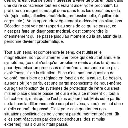
des dons est celui de vous intéresser à vivre de plus en plus dans
une claire conscience tout en désirant aider votre prochain". La
pratique du magnétisme agit donc dans tous les domaines de la
vie (spirituelle, affective, matérielle, professionnelle, équilibre du
corps, etc.). Vous apprendrez également à décoder les situations.
Décoder, c'est voir par rapport au sens de ce qui se passe, ce
n'est pas faire un diagnostic médical, c'est comprendre le
cheminement qui se passe jusqu'au moment où la situation de la
personne devient problématique.
Tout a un sens, et comprendre le sens, c'est utiliser le
magnétisme, non pour amener une force qui détruit et annule le
symptôme, (ce qui n'est qu'un problème remis à plus tard) mais
pour dynamiser un processus qui amène la personne à ne plus
avoir "besoin" de la situation. Et ce n'est pas une question de
volonté, mais bien de réglage en fonction de la cause. Le besoin,
au sens où j'en parle, est une partie inconsciente de nous-même
qui agit en fonction de systèmes de protection de l'être qui s'est
mis en place dans le passé, et qui a été, à ce moment-ci, tout à
fait cohérent, mais qui ne l'est plus aujourd'hui. Mais cette partie
ne fait pas la différence entre ce qui est vécu, vu aujourd'hui et ce
qu'elle connaît du passé. C'est pour cela que toutes nos
situations conflictuelles ne viennent pas du moment présent, (là
elles sont réactivées par des déclencheurs, des stimulis
externes), mais d'un lointain passé.