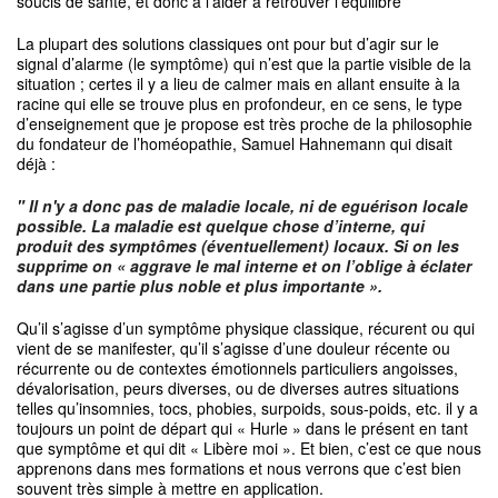
soucis de santé, et donc à l’aider à retrouver l’équilibre
La plupart des solutions classiques ont pour but d’agir sur le
signal d’alarme (le symptôme) qui n’est que la partie visible de la
situation ; certes il y a lieu de calmer mais en allant ensuite à la
racine qui elle se trouve plus en profondeur, en ce sens, le type
d’enseignement que je propose est très proche de la philosophie
du fondateur de l’homéopathie, Samuel Hahnemann qui disait
déjà :
" Il n'y a donc pas de maladie locale, ni de eguérison locale
possible. La maladie est quelque chose d’interne, qui
produit des symptômes (éventuellement) locaux. Si on les
supprime on « aggrave le mal interne et on l’oblige à éclater
dans une partie plus noble et plus importante ».
Qu’il s’agisse d’un symptôme physique classique, récurent ou qui
vient de se manifester, qu’il s’agisse d’une douleur récente ou
récurrente ou de contextes émotionnels particuliers angoisses,
dévalorisation, peurs diverses, ou de diverses autres situations
telles qu’insomnies, tocs, phobies, surpoids, sous-poids, etc. il y a
toujours un point de départ qui « Hurle » dans le présent en tant
que symptôme et qui dit « Libère moi ». Et bien, c’est ce que nous
apprenons dans mes formations et nous verrons que c’est bien
souvent très simple à mettre en application.