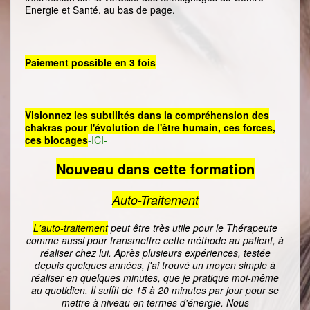
Energie et Santé, au bas de page.
Paiement possible en 3 fois
Visionnez les subtilités dans la compréhension des
chakras pour l'évolution de l'être humain, ces forces,
ces blocages
-ICI-
Nouveau dans cette formation
Auto-Traitement
L'auto-traitement
peut être très utile pour le Thérapeute
comme aussi pour transmettre cette méthode au patient, à
réaliser chez lui. Après plusieurs expériences, testée
depuis quelques années, j'ai trouvé un moyen simple à
réaliser en quelques minutes, que je pratique moi-même
au quotidien. Il suffit de 15 à 20 minutes par jour pour se
mettre à niveau en termes d'énergie. Nous