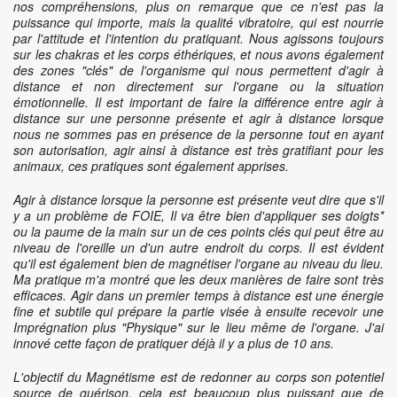
nos compréhensions, plus on remarque que ce n'est pas la
puissance qui importe, mais la qualité vibratoire, qui est nourrie
par l'attitude et l'intention du pratiquant. Nous agissons toujours
sur les chakras et les corps éthériques, et nous avons également
des zones "clés" de l'organisme qui nous permettent d'agir à
distance et non directement sur l'organe ou la situation
émotionnelle. Il est important de faire la différence entre agir à
distance sur une personne présente et agir à distance lorsque
nous ne sommes pas en présence de la personne tout en ayant
son autorisation, agir ainsi à distance est très gratifiant pour les
animaux, ces pratiques sont également apprises.
Agir à distance lorsque la personne est présente veut dire que s'il
y a un problème de FOIE, Il va être bien d'appliquer ses doigts*
ou la paume de la main sur un de ces points clés qui peut être au
niveau de l'oreille un d'un autre endroit du corps. Il est évident
qu'il est également bien de magnétiser l'organe au niveau du lieu.
Ma pratique m'a montré que les deux manières de faire sont très
efficaces. Agir dans un premier temps à distance est une énergie
fine et subtile qui prépare la partie visée à ensuite recevoir une
Imprégnation plus "Physique" sur le lieu même de l'organe. J'ai
innové cette façon de pratiquer déjà il y a plus de 10 ans.
L'objectif du Magnétisme est de redonner au corps son potentiel
source de guérison, cela est beaucoup plus puissant que de