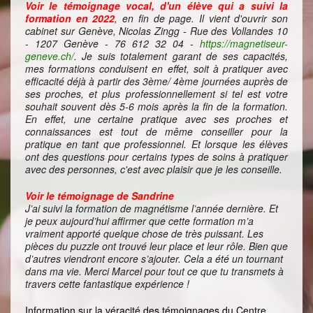
Voir le témoignage vocal, d'un élève qui a suivi la
formation en 2022
, en fin de page. Il vient d'ouvrir son
cabinet sur Genève, Nicolas Zingg - Rue des Vollandes 10
- 1207 Genève - 76 612 32 04 -
https://magnetiseur-
geneve.ch/
. Je suis totalement garant de ses capacités,
mes formations conduisent en effet, soit à pratiquer avec
efficacité déjà à partir des 3ème/ 4ème journées auprès de
ses proches, et plus professionnellement si tel est votre
souhait souvent dès 5-6 mois après la fin de la formation.
En effet, une certaine pratique avec ses proches et
connaissances est tout de même conseiller pour la
pratique en tant que professionnel. Et lorsque les élèves
ont des questions pour certains types de soins à pratiquer
avec des personnes, c'est avec plaisir que je les conseille.
Voir le témoignage de Sandrine
J’ai suivi la formation de magnétisme l’année dernière. Et
je peux aujourd’hui affirmer que cette formation m’a
vraiment apporté quelque chose de très puissant. Les
pièces du puzzle ont trouvé leur place et leur rôle. Bien que
d’autres viendront encore s’ajouter. Cela a été un tournant
dans ma vie. Merci Marcel pour tout ce que tu transmets à
travers cette fantastique expérience !
Information sur la véracité des témoignages du Centre